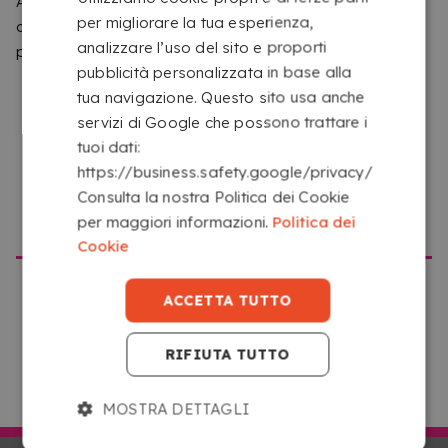
Abbiamo rilevato che stai navigando da un posto
per migliorare la tua esperienza,
diverso da quello che corrisponde a questo sito web. Ti
analizzare l’uso del sito e proporti
preghiamo di confermare il sito che vuoi visitare.
pubblicità personalizzata in base alla
tua navigazione. Questo sito usa anche
MAGGIORE RESISTENZA E DURATA
servizi di Google che possono trattare i
La plastificazione protegge il biglietto dall'uso quotidiano,
tuoi dati:
dall'umidità e dai graffi. Grazie a questa laminazione, i
https://business.safety.google/privacy/
biglietti conservano meglio il loro aspetto nel tempo, il che li
Consulta la nostra Politica dei Cookie
rende particolarmente consigliati per contatti frequenti,
ANDARE SU COPYKREA USA
per maggiori informazioni.
Politica dei
fiere, eventi o team commerciali.
Cookie
ACCETTA TUTTO
RIFIUTA TUTTO
ANDARE SU COPYKREA ITALIA
MOSTRA DETTAGLI
5 FORMATI DISPONIBILI DA PERSONALIZZARE