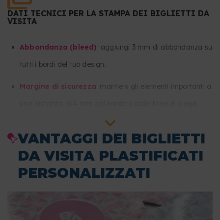
DATI TECNICI PER LA STAMPA DEI BIGLIETTI DA
VISITA
Abbondanza (bleed)
: aggiungi 3 mm di abbondanza su
tutti i bordi del tuo design.
Margine di sicurezza
: mantieni gli elementi importanti a
una distanza di 4 mm dal bordo o dalle linee di piega.
Risoluzione
: almeno 300 dpi.
VANTAGGI DEI BIGLIETTI
Metodo colore
: CMYK.
DA VISITA PLASTIFICATI
PERSONALIZZATI
Formato file
: PDF in scala 1:1 (senza password).
Tipografia
: i font devono essere incorporati o convertiti
in tracciati.