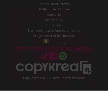
Politica sulla Privacy
Politica dei Cookie
Contatto
Stampa A4
Stampa A3
Stampare tesi di laurea e master
Programma di affiliazione
ITALIA
SEGUITECI SUI SOCIAL MEDIA
Copyright 2026 © Tutti i diritti riservati
Ci motiva: Piano marketing internazionale: pubblicità SEM e pu