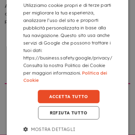
COME FUNZIONA IL SERVIZIO
Utilizziamo cookie propri e di terze parti
Abbiamo rilevato che stai navigando da un posto
per migliorare la tua esperienza,
diverso da quello che corrisponde a questo sito web. Ti
analizzare l’uso del sito e proporti
preghiamo di confermare il sito che vuoi visitare.
pubblicità personalizzata in base alla
tua navigazione. Questo sito usa anche
servizi di Google che possono trattare i
tuoi dati:
https://business.safety.google/privacy/
Consulta la nostra Politica dei Cookie
CARICA IL TUO FILE
ANDARE SU COPYKREA USA
per maggiori informazioni.
Politica dei
Carica i tuoi file da qualsiasi dispositivo con accesso
Cookie
a Internet facendo clic sul riquadro con la scritta
“Seleziona o trascina qui i tuoi file”.
ACCETTA TUTTO
RIFIUTA TUTTO
ANDARE SU COPYKREA ITALIA
MOSTRA DETTAGLI