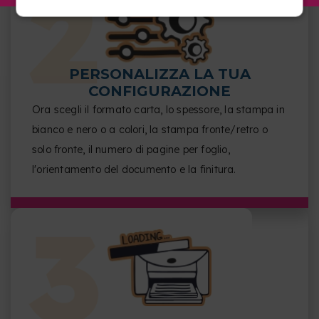
PERSONALIZZA LA TUA
CONFIGURAZIONE
Ora scegli il formato carta, lo spessore, la stampa in
bianco e nero o a colori, la stampa fronte/retro o
solo fronte, il numero di pagine per foglio,
l'orientamento del documento e la finitura.