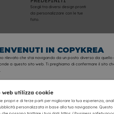
PREDEFINITI
Scegli tra diversi design pronti
da personalizzare con le tue
foto.
ENVENUTI IN COPYKREA
DARI DA PARETE CLASSICI P
o rilevato che stai navigando da un posto diverso da quello
onde a questo sito web. Ti preghiamo di confermare il sito ch
.
 web utilizza cookie
e propri e di terze parti per migliorare la tua esperienza, anal
pubblicità personalizzata in base alla tua navigazione. Questo
e che possono trattare i tuoi dati: https://business.safety.go