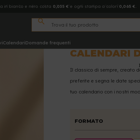
a in bianco e nero costa
0,035 €
e ogni stampa a colori
0,065 €.
vi
Calendari
Domande frequenti
CALENDARI D
Il classico di sempre, creato 
preferite e segna le date specia
tuo calendario con i nostri mod
FORMATO