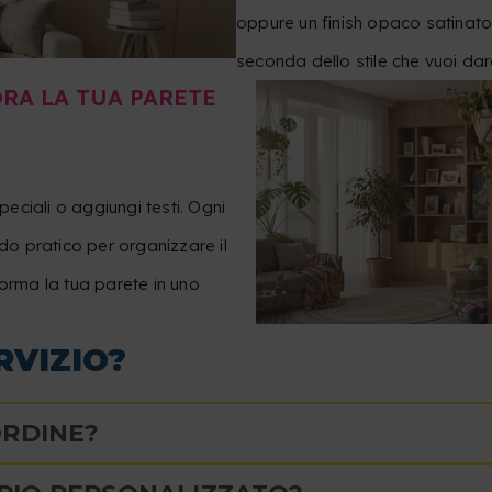
oppure un finish opaco satinato
seconda dello stile che vuoi dar
RA LA TUA PARETE
peciali o aggiungi testi. Ogni
o pratico per organizzare il
forma la tua parete in uno
RVIZIO?
ORDINE?