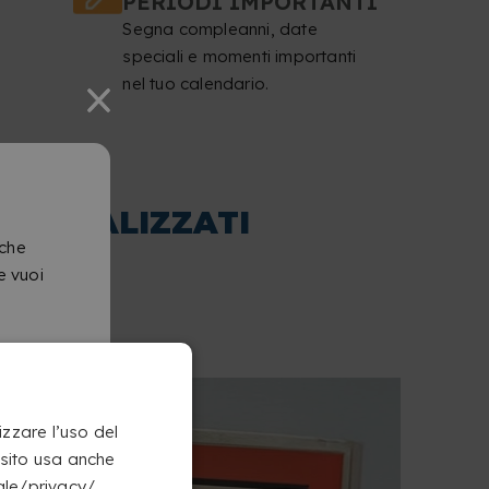
PERIODI IMPORTANTI
Segna compleanni, date
speciali e momenti importanti
nel tuo calendario.
ERSONALIZZATI
 che
e vuoi
izzare l’uso del
 sito usa anche
ogle/privacy/