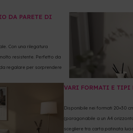
IO DA PARETE DI
ale. Con una rilegatura
molto resistente. Perfetto da
 da regalare per sorprendere
VARI FORMATI E TIPI
Disponibile nei formati 20×30 cm
(paragonabile a un A4 orizzonta
scegliere tra carta patinata luc