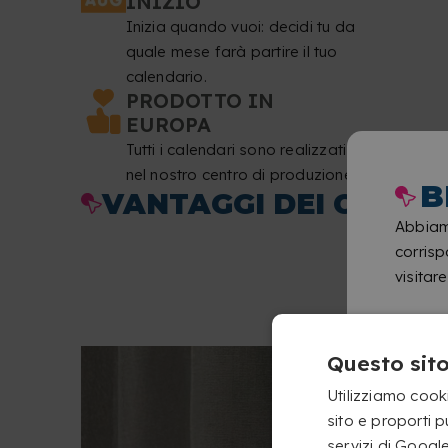
INIZIO
Inizia quando vuoi: decidi tu da
quale mese farà partire il tuo
calendario.
PRODOTTO IN
EUROPA
Tutti i calendari sono realizzati
nel nostro centro di produzione.
B
VANTAGGI DEI CALEN
Abbiam
corrisp
visitare
Questo sito
Utilizziamo cooki
sito e proporti 
servizi di Googl