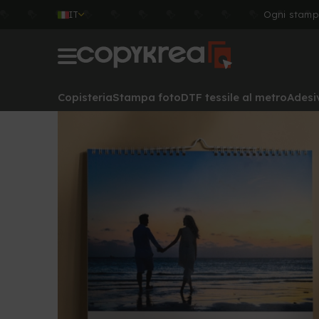
IT
Ogni stamp
Copisteria
Stampa foto
DTF tessile al metro
Adesi