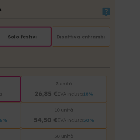
A
Solo festivi
Disattiva entrambi
3 unità
26,85 €
a
IVA inclusa
18%
10 unità
54,50 €
36%
IVA inclusa
50%
50 unità