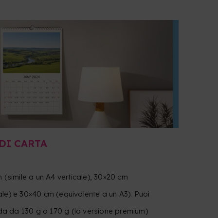
 DI CARTA
 (simile a un A4 verticale), 30×20 cm
le) e 30×40 cm (equivalente a un A3). Puoi
ida da 130 g o 170 g (la versione premium)