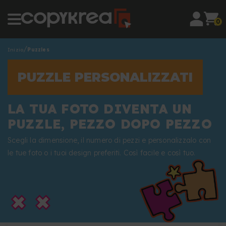
0
Inizio
Puzzles
PUZZLE PERSONALIZZATI
LA TUA FOTO DIVENTA UN
PUZZLE, PEZZO DOPO PEZZO
Scegli la dimensione, il numero di pezzi e personalizzalo con
le tue foto o i tuoi design preferiti. Così facile e così tuo.