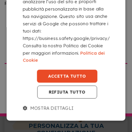
analizzare l’uso del sito e proporti
preghiamo di confermare il sito che vuoi visitare.
pubblicità personalizzata in base alla
tua navigazione. Questo sito usa anche
servizi di Google che possono trattare i
tuoi dati:
CARICA IL TUO FILE
https://business.safety.google/privacy/
Carica i tuoi file da qualsiasi dispositivo con accesso
Consulta la nostra Politica dei Cookie
a Internet facendo clic sul riquadro con la scritta
ANDARE SU COPYKREA USA
per maggiori informazioni.
Politica dei
“Seleziona o trascina qui i tuoi file”.
Cookie
ACCETTA TUTTO
RIFIUTA TUTTO
ANDARE SU COPYKREA ITALIA
MOSTRA DETTAGLI
PERSONALIZZA LA TUA