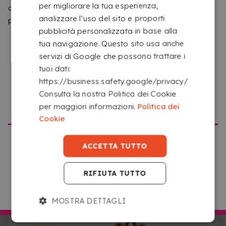
COME FUNZIONA IL SERVIZIO
per migliorare la tua esperienza,
diverso da quello che corrisponde a questo sito web. Ti
analizzare l’uso del sito e proporti
preghiamo di confermare il sito che vuoi visitare.
pubblicità personalizzata in base alla
tua navigazione. Questo sito usa anche
servizi di Google che possono trattare i
tuoi dati:
https://business.safety.google/privacy/
Consulta la nostra Politica dei Cookie
ANDARE SU COPYKREA USA
per maggiori informazioni.
Politica dei
CARICA IL TUO FILE
Cookie
Carica i tuoi file da qualsiasi dispositivo con accesso
a Internet facendo clic sul riquadro con la scritta
ACCETTA TUTTO
“Seleziona o trascina qui i tuoi file”.
RIFIUTA TUTTO
ANDARE SU COPYKREA ITALIA
MOSTRA DETTAGLI