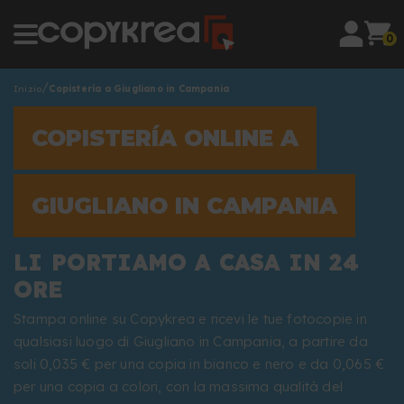
0
Inizio
Copistería a Giugliano in Campania
COPISTERÍA ONLINE A
GIUGLIANO IN CAMPANIA
LI PORTIAMO A CASA IN 24
ORE
Stampa online su Copykrea e ricevi le tue fotocopie in
qualsiasi luogo di Giugliano in Campania, a partire da
soli 0,035 € per una copia in bianco e nero e da 0,065 €
per una copia a colori, con la massima qualità del