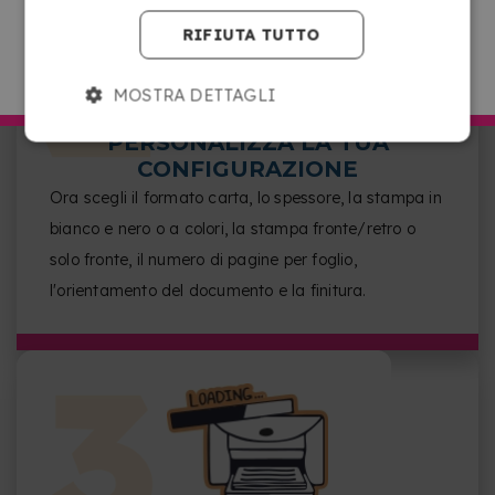
RIFIUTA TUTTO
ANDARE SU COPYKREA ITALIA
MOSTRA DETTAGLI
PERSONALIZZA LA TUA
CONFIGURAZIONE
Ora scegli il formato carta, lo spessore, la stampa in
bianco e nero o a colori, la stampa fronte/retro o
solo fronte, il numero di pagine per foglio,
l'orientamento del documento e la finitura.