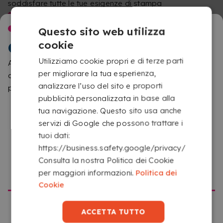
soddisfare tutte le tue esigenze di stampa
COME FUNZIONA IL SERVIZIO
BENVENUTI IN
Questo sito web utilizza
cookie
COPYKREA
Utilizziamo cookie propri e di terze parti
Abbiamo rilevato che stai navigando da un posto
per migliorare la tua esperienza,
diverso da quello che corrisponde a questo sito web. Ti
analizzare l’uso del sito e proporti
preghiamo di confermare il sito che vuoi visitare.
pubblicità personalizzata in base alla
tua navigazione. Questo sito usa anche
servizi di Google che possono trattare i
CARICA IL TUO FILE
tuoi dati:
Carica i tuoi file da qualsiasi dispositivo con accesso
https://business.safety.google/privacy/
a Internet facendo clic sul riquadro con la scritta
Consulta la nostra Politica dei Cookie
ANDARE SU COPYKREA USA
“Seleziona o trascina qui i tuoi file”.
per maggiori informazioni.
Politica dei
Cookie
ACCETTA TUTTO