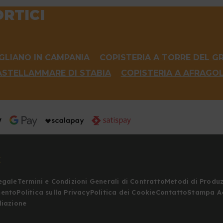
ORTICI
UGLIANO IN CAMPANIA
COPISTERIA A TORRE DEL G
ASTELLAMMARE DI STABIA
COPISTERIA A AFRAGO
E
egale
Termini e Condizioni Generali di Contratto
Metodi di Produ
mento
Politica sulla Privacy
Politica dei Cookie
Contatto
Stampa A
liazione