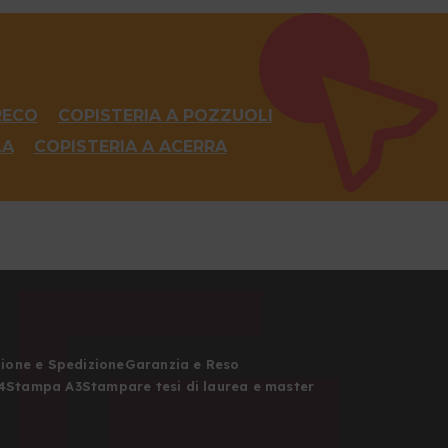
RECO
COPISTERIA A POZZUOLI
LA
COPISTERIA A ACERRA
zione e Spedizione
Garanzia e Reso
4
Stampa A3
Stampare tesi di laurea e master