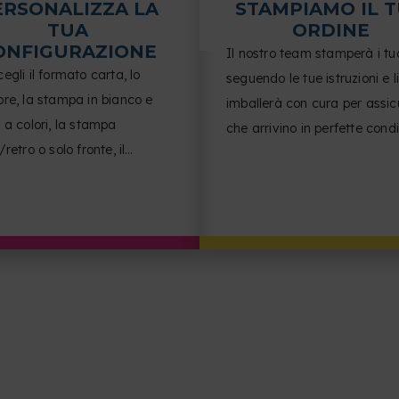
ERSONALIZZA LA
STAMPIAMO IL 
TUA
ORDINE
ONFIGURAZIONE
Il nostro team stamperà i tuoi
egli il formato carta, lo
seguendo le tue istruzioni e l
re, la stampa in bianco e
imballerà con cura per assic
 a colori, la stampa
che arrivino in perfette condi
/retro o solo fronte, il
 di pagine per foglio,
entamento del documento e la
a.