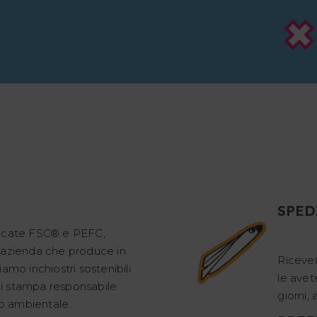
I
SPED
ficate FSC® e PEFC,
 azienda che produce in
Riceve
amo inchiostri sostenibili
le avet
i stampa responsabile
giorni,
to ambientale.