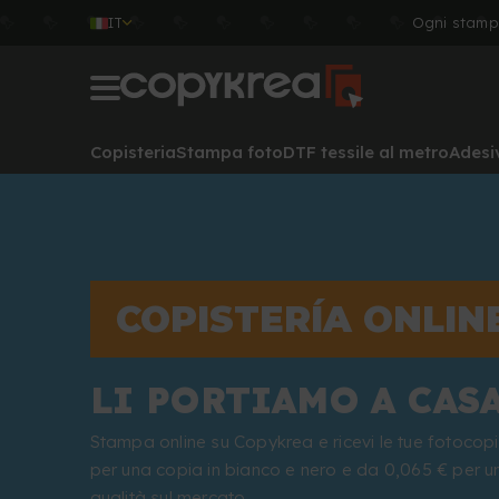
IT
Ogni stamp
Copisteria
Stampa foto
DTF tessile al metro
Adesi
COPISTERÍA ONLINE
LI PORTIAMO A CASA
Stampa online su Copykrea e ricevi le tue fotocopie
per una copia in bianco e nero e da 0,065 € per u
qualità sul mercato.