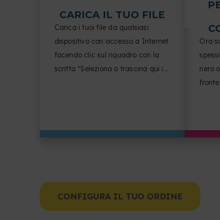
P
CARICA IL TUO FILE
C
Carica i tuoi file da qualsiasi
dispositivo con accesso a Internet
Ora sc
facendo clic sul riquadro con la
spesso
scritta “Seleziona o trascina qui i
nero o
tuoi file”.
fronte
numero
l'ori
finitur
CONFIGURA IL TUO ORDINE