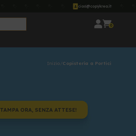
ciao@copykrea.it
0
Inizio
Copistería a Portici
TAMPA ORA, SENZA ATTESE!