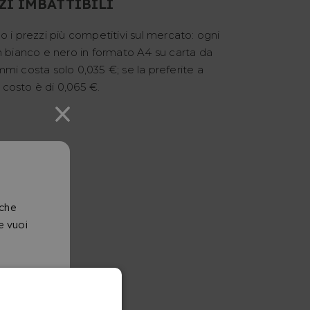
ZI IMBATTIBILI
o i prezzi più competitivi sul mercato: ogni
n bianco e nero in formato A4 su carta da
mi costa solo 0,035 €; se la preferite a
il costo è di 0,065 €.
r
 che
e vuoi