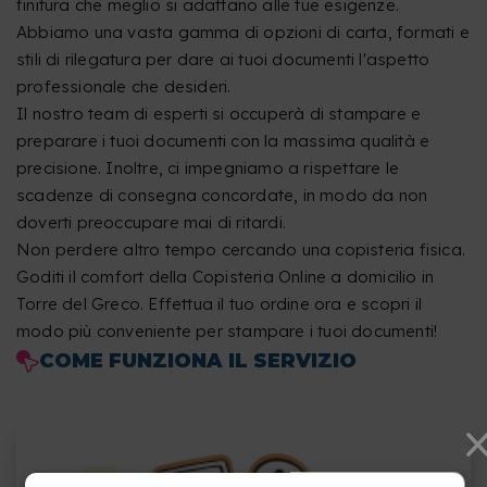
finitura che meglio si adattano alle tue esigenze.
Abbiamo una vasta gamma di opzioni di carta, formati e
stili di rilegatura per dare ai tuoi documenti l'aspetto
professionale che desideri.
Il nostro team di esperti si occuperà di stampare e
preparare i tuoi documenti con la massima qualità e
precisione. Inoltre, ci impegniamo a rispettare le
scadenze di consegna concordate, in modo da non
doverti preoccupare mai di ritardi.
Non perdere altro tempo cercando una copisteria fisica.
Goditi il comfort della Copisteria Online a domicilio in
Torre del Greco. Effettua il tuo ordine ora e scopri il
modo più conveniente per stampare i tuoi documenti!
COME FUNZIONA IL SERVIZIO