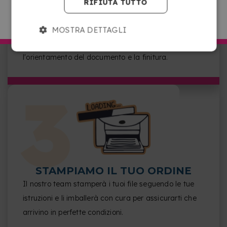
CONFIGURAZIONE
RIFIUTA TUTTO
Ora scegli il formato carta, lo spessore, la stampa in
ANDARE SU COPYKREA ITALIA
bianco e nero o a colori, la stampa fronte/retro o
MOSTRA DETTAGLI
solo fronte, il numero di pagine per foglio,
l'orientamento del documento e la finitura.
STAMPIAMO IL TUO ORDINE
Il nostro team stamperà i tuoi file seguendo le tue
istruzioni e li imballerà con cura per assicurarti che
arrivino in perfette condizioni.